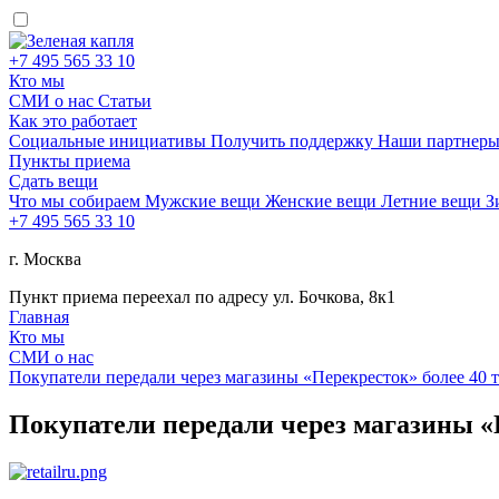
+7 495 565 33 10
Кто мы
СМИ о нас
Статьи
Как это работает
Социальные инициативы
Получить поддержку
Наши партнер
Пункты приема
Сдать вещи
Что мы собираем
Мужские вещи
Женские вещи
Летние вещи
З
+7 495 565 33 10
г. Москва
Пункт приема переехал по адресу ул. Бочкова, 8к1
Главная
Кто мы
СМИ о нас
Покупатели передали через магазины «Перекресток» более 40 
Покупатели передали через магазины «