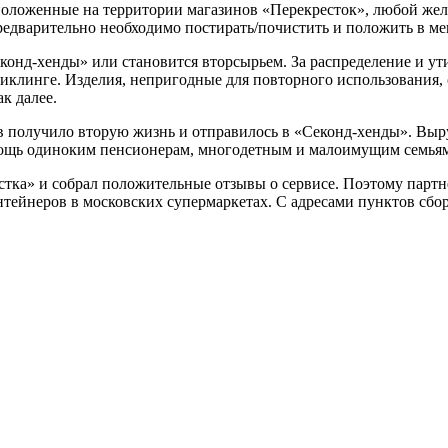
положенные на территории магазинов «Перекресток», любой жел
редварительно необходимо постирать/почистить и положить в меш
конд-хенды» или становится вторсырьем. За распределение и у
иклинге. Изделия, непригодные для повторного использования, 
к далее.
в получило вторую жизнь и отправилось в «Секонд-хенды». Вы
мощь одиноким пенсионерам, многодетным и малоимущим семьям
стка» и собрал положительные отзывы о сервисе. Поэтому пар
нтейнеров в московских супермаркетах. С адресами пунктов сбо